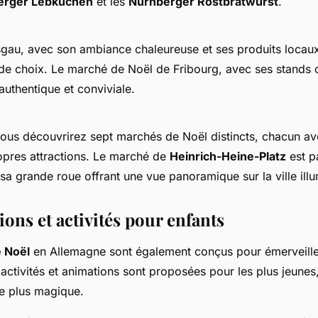
erger Lebkuchen
et les
Nürnberger Rostbratwurst
.
sgau, avec son ambiance chaleureuse et ses produits locau
 de choix. Le marché de Noël de Fribourg, avec ses stands c
uthentique et conviviale.
vous découvrirez sept marchés de Noël distincts, chacun a
opres attractions. Le marché de
Heinrich-Heine-Platz
est p
sa grande roue offrant une vue panoramique sur la ville ill
ons et activités pour enfants
 Noël
en Allemagne sont également conçus pour émerveille
ctivités et animations sont proposées pour les plus jeunes,
re plus magique.