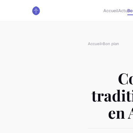
Accueil
Actu
Bo
Accueil
›
Bon plan
C
tradi
en 