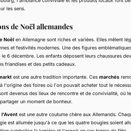
ribourg, l'ambiance conviviale et les produits locaux font 
our les sens.
ions de Noël allemandes
de Noël
en Allemagne sont riches et variées. Elles mêlent lé
nes et festivités modernes. Une des figures emblématique
é le 6 décembre. Les enfants déposent leurs chaussures dev
s friandises et des petits cadeaux.
markt
est une autre tradition importante. Ces
marchés
remo
 à l'origine des foires où l'on pouvait acheter tout le nécessa
 sont devenus des lieux de rencontre et de convivialité, où le
 partager un moment de bonheur.
 l'Avent
est une autre coutume chère aux Allemands. Cha
gie est allumée jusqu'à ce que les quatre bougies soient all
ition symbolise la lumière et l'espoir en ces temps de fête.