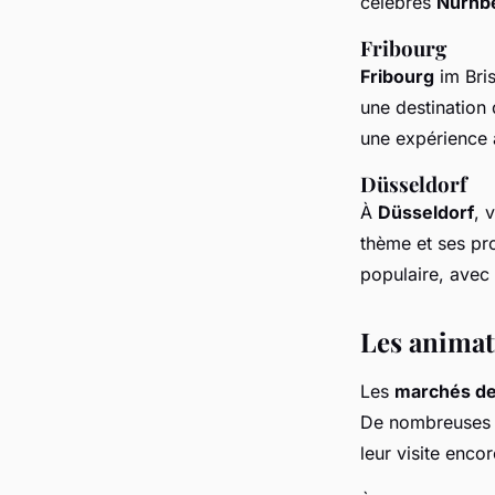
célèbres
Nürnb
Fribourg
Fribourg
im Bri
une destination
une expérience a
Düsseldorf
À
Düsseldorf
, 
thème et ses pr
populaire, avec 
Les animati
Les
marchés de
De nombreuses a
leur visite enco