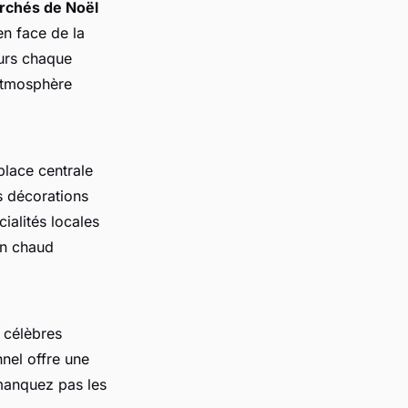
rchés de Noël
 en face de la
eurs chaque
 atmosphère
place centrale
s décorations
ialités locales
in chaud
s célèbres
nnel offre une
 manquez pas les