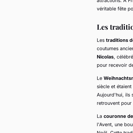
attractions. À F
véritable fête p
Les tradit
Les
traditions 
coutumes ancien
Nicolas
, célébr
pour recevoir de
Le
Weihnachts
siècle et étaient
Aujourd'hui, ils
retrouvent pour
La
couronne de
l'Avent, une bou
Noël. Cette trad