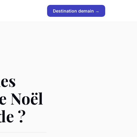
Destination demain →
es
e Noël
de ?