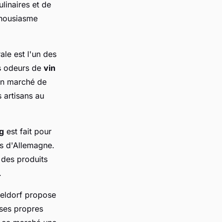
linaires et de
housiasme
ale est l'un des
es odeurs de
vin
un marché de
 artisans au
g
est fait pour
ens d'Allemagne.
t des produits
.
seldorf propose
 ses propres