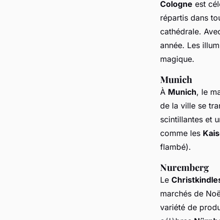
Cologne
est cél
répartis dans tou
cathédrale. Avec
année. Les illu
magique.
Munich
À
Munich
, le m
de la ville se t
scintillantes et
comme les
Kai
flambé).
Nuremberg
Le
Christkindl
marchés de Noël
variété de produ