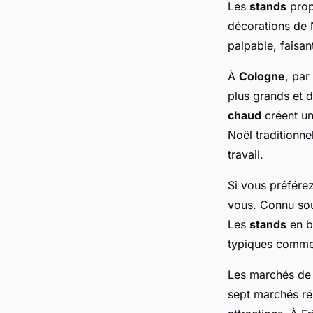
Les
stands
propo
décorations de 
palpable, faisa
À
Cologne
, par
plus grands et d
chaud
créent u
Noël traditionn
travail.
Si vous préfére
vous. Connu so
Les
stands
en b
typiques comme
Les marchés de
sept marchés ré