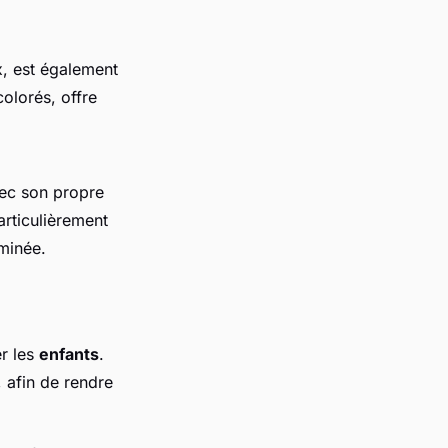
x, est également
olorés, offre
vec son propre
articulièrement
uminée.
r les
enfants
.
 afin de rendre