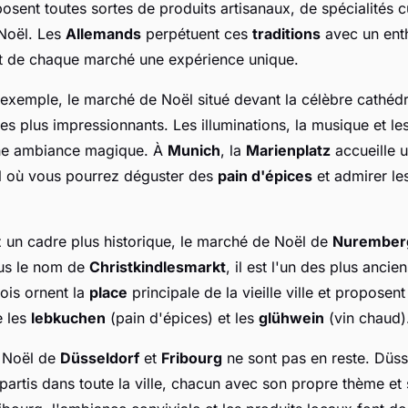
sent toutes sortes de produits artisanaux, de spécialités cu
Noël. Les
Allemands
perpétuent ces
traditions
avec un ent
nt de chaque marché une expérience unique.
 exemple, le marché de Noël situé devant la célèbre cathédr
es plus impressionnants. Les illuminations, la musique et l
ne ambiance magique. À
Munich
, la
Marienplatz
accueille 
el où vous pourrez déguster des
pain d'épices
et admirer les
z un cadre plus historique, le marché de Noël de
Nurember
us le nom de
Christkindlesmarkt
, il est l'un des plus anci
ois ornent la
place
principale de la vieille ville et proposen
 les
lebkuchen
(pain d'épices) et les
glühwein
(vin chaud)
 Noël de
Düsseldorf
et
Fribourg
ne sont pas en reste. Düs
partis dans toute la ville, chacun avec son propre thème et