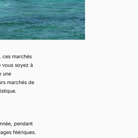
, ces marchés
e vous soyez à
e une
eurs marchés de
istique.
année, pendant
llages féériques.