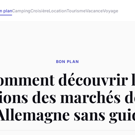
n plan
Camping
Croisière
Location
Tourisme
Vacance
Voyage
BON PLAN
omment découvrir l
tions des marchés d
Allemagne sans gui