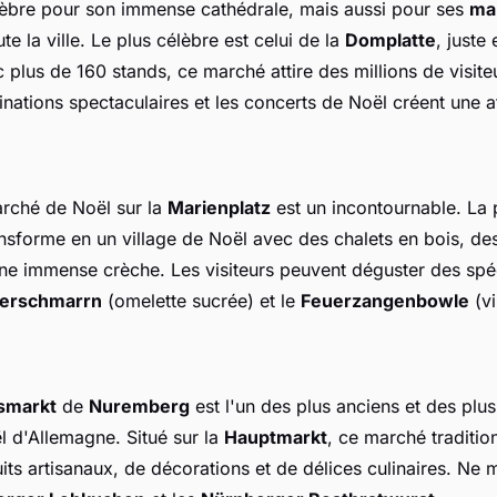
èbre pour son immense cathédrale, mais aussi pour ses
ma
te la ville. Le plus célèbre est celui de la
Domplatte
, juste
 plus de 160 stands, ce marché attire des millions de visit
minations spectaculaires et les concerts de Noël créent une
arché de Noël sur la
Marienplatz
est un incontournable. La 
ransforme en un village de Noël avec des chalets en bois, de
 une immense crèche. Les visiteurs peuvent déguster des spéc
serschmarrn
(omelette sucrée) et le
Feuerzangenbowle
(v
esmarkt
de
Nuremberg
est l'un des plus anciens et des plu
 d'Allemagne. Situé sur la
Hauptmarkt
, ce marché traditio
its artisanaux, de décorations et de délices culinaires. Ne