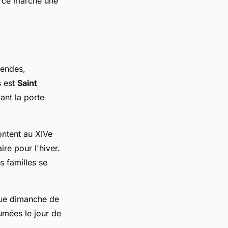
de ce marché une
gendes,
s est
Saint
ant la porte
ntent au XIVe
ire pour l'hiver.
s familles se
que dimanche de
umées le jour de