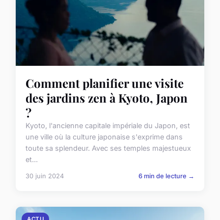
Comment planifier une visite
des jardins zen à Kyoto, Japon
?
Kyoto, l'ancienne capitale impériale du Japon, est
une ville où la culture japonaise s'exprime dans
toute sa splendeur. Avec ses temples majestueux
et...
30 juin 2024
6 min de lecture →
ACTU